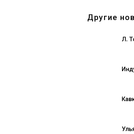
Другие но
Л. 
Инд
Кавк
Улья